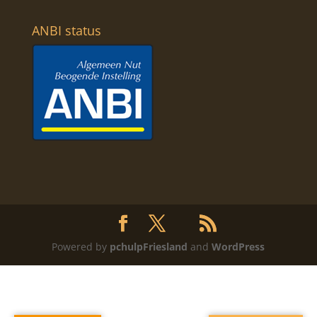
ANBI status
Powered by
pchulpFriesland
and
WordPress