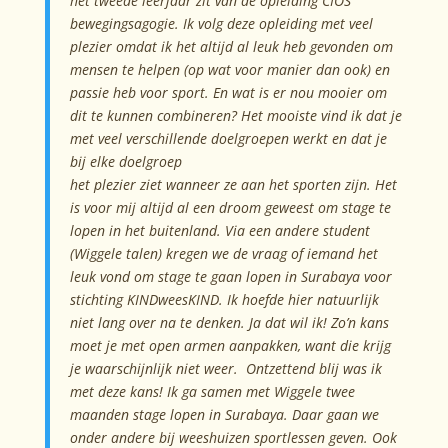
het tweede leerjaar zit van de opleiding CIOS
bewegingsagogie. Ik volg deze opleiding met veel
plezier omdat ik het altijd al leuk heb gevonden om
mensen te helpen (op wat voor manier dan ook) en
passie heb voor sport. En wat is er nou mooier om
dit te kunnen combineren? Het mooiste vind ik dat je
met veel verschillende doelgroepen werkt en dat je
bij elke doelgroep
het plezier ziet wanneer ze
aan het spor
ten zijn. Het
is voor mij altijd al een droom geweest om stage te
lopen in het buitenland. Via een andere student
(Wiggele talen) kregen we de vraag of iemand het
leuk vond om stage te gaan lopen in Surabaya voor
stichting KINDweesKIND. Ik hoefde hier natuurlijk
niet lang over na te denken.
Ja dat wil ik! Zo
’n kans
moet je met open armen aanpakken, want die krijg
je waarschijnlijk n
iet weer. Ontze
ttend bl
ij was ik
met deze kans! Ik ga samen met Wiggele twee
maanden stage lopen in Surabaya. Daar gaan w
e
onder andere bij weeshui
zen sportlessen geven. Ook