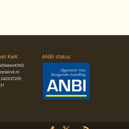
met KwK
ANBI status
KINDweesKIND
eeskind.nl
242637205
831