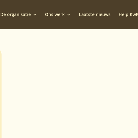
De organisatie
Ons werk
Laatste nieuws
Help Kw