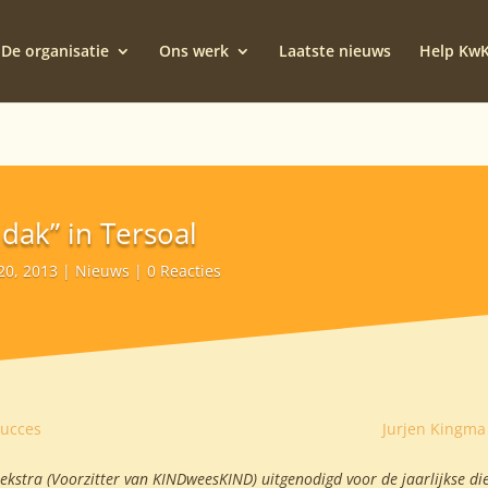
De organisatie
Ons werk
Laatste nieuws
Help Kw
dak” in Tersoal
20, 2013
Nieuws
0 Reacties
succes
Jurjen Kingma 
kstra (Voorzitter van KINDweesKIND) uitgenodigd voor de jaarlijkse die