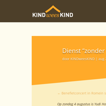
Dienst “zonder 
door
KINDweesKIND
aug 
←
Benefietconcert in Romein 
Op zondag 4 augustus is Yudi Hoe