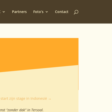
K
Partners
Foto’s
Contact
start zijn stage in Indonesië
→
nst “zonder dak” in Tersoal.