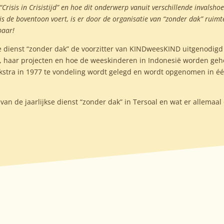
Crisis in Crisistijd” en hoe dit onderwerp vanuit verschillende invalshoe
sis de boventoon voert, is er door de organisatie van “zonder dak” ruimt
baar!
se dienst “zonder dak” de voorzitter van KINDweesKIND uitgenodigd
aat, haar projecten en hoe de weeskinderen in Indonesië worden geh
oekstra in 1977 te vondeling wordt gelegd en wordt opgenomen in é
an de jaarlijkse dienst “zonder dak” in Tersoal en wat er allemaa