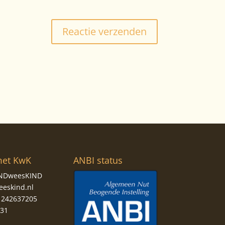
met KwK
ANBI status
KINDweesKIND
eeskind.nl
242637205
831