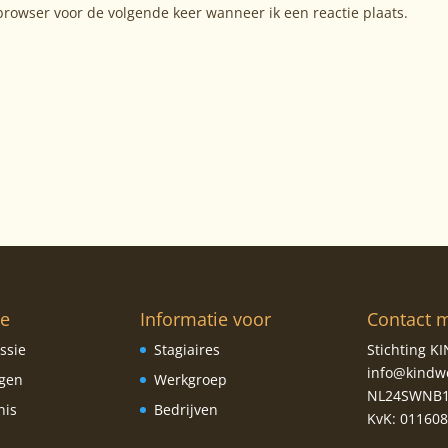
browser voor de volgende keer wanneer ik een reactie plaats.
ie
Informatie voor
Contact 
ssie
Stagiaires
Stichting 
info@kindw
ngen
Werkgroep
NL24SWNB1
nis
Bedrijven
KvK: 01160