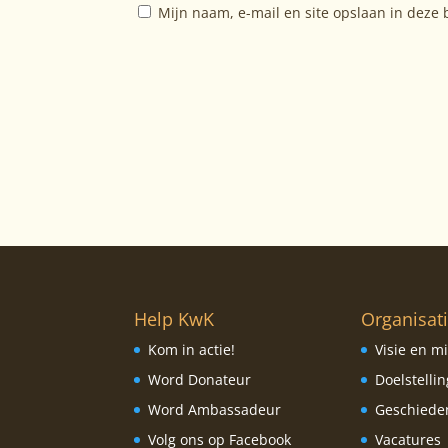
Mijn naam, e-mail en site opslaan in deze 
Help KwK
Organisat
Kom in actie!
Visie en mi
Word Donateur
Doelstelli
Word Ambassadeur
Geschiede
Volg ons op Facebook
Vacatures